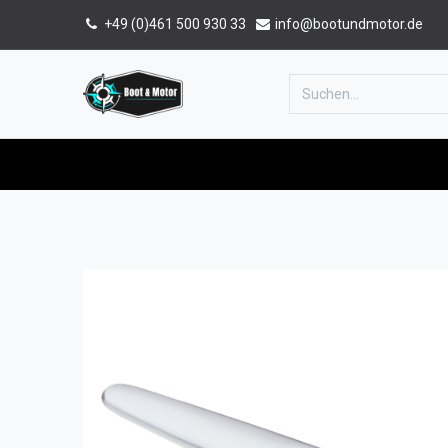
+49 (0)461 500 930 33
info@bootundmotor.de
Home
Shop
Forum
Katalog