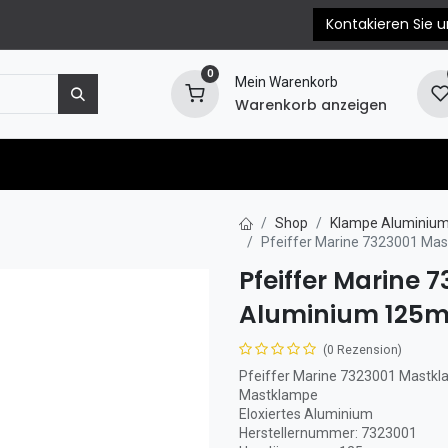
Kontakieren Sie u
0
Mein Warenkorb
Warenkorb anzeigen
e
Motorersatzteile
Blog
EPC & Propellerb
Shop
Klampe Aluminiu
Pfeiffer Marine 7323001 M
Pfeiffer Marine
Aluminium 125
(0 Rezension)
Pfeiffer Marine 7323001 Mast
Mastklampe
Eloxiertes Aluminium
Herstellernummer: 7323001