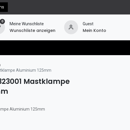
ns
0
Meine Wunschliste
Guest
Wunschliste anzeigen
Mein Konto
erechnung
Hilfe
Widerruf
m
astklampe Aluminium 125mm
 7323001 Mastklampe
mm
klampe Aluminium 125mm