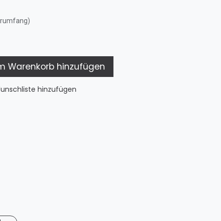
erumfang)
 Warenkorb hinzufügen
unschliste hinzufügen
 Marine
er: Pfeiffer Marine GmbH, Gewerbestraße 15, D-78345
 Bodensee
info@pfeiffer-marine.de