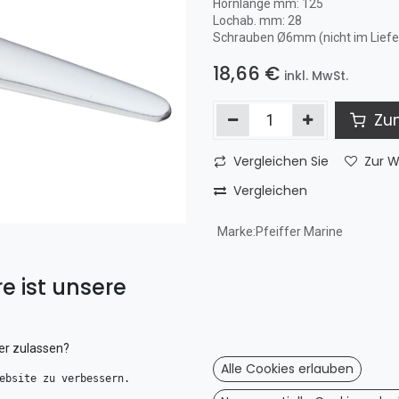
Hornlänge mm: 125
Lochab. mm: 28
Schrauben Ø6mm (nicht im Lief
18,66
€
inkl. MwSt.
Zum
Vergleichen Sie
Zur W
Vergleichen
Marke
:
Pfeiffer Marine
e ist unsere
Pfeiffer
Herstell
Moos am
E-mail: 
er zulassen?
Alle Cookies erlauben
ebsite zu verbessern. 
Art.-Nr. :
L-66107125