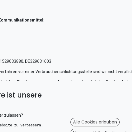
-Kommunikationsmittel:
: 1529033880, DE329631603
fahren vor einer Verbraucherschlichtungsstelle sind wir nicht verpflich
tzlichen Bestimmungen vom Anwendungsbereich der Barrierefreihe
ng einer Barrierefreiheitserklärung ausgenommen.
e ist unsere
chtstexter 10.11.2025
er zulassen?
Alle Cookies erlauben
ebsite zu verbessern. 