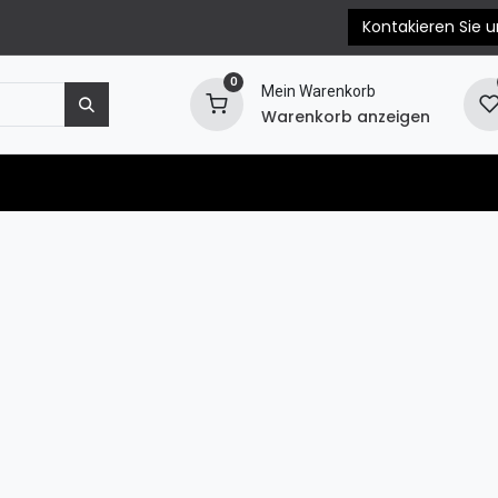
Kontakieren Sie u
0
Mein Warenkorb
Warenkorb anzeigen
e
Motorersatzteile
Blog
EPC & Propellerb