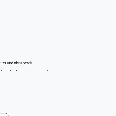
tet und nicht bereit.
itsanforderungen und somit von der