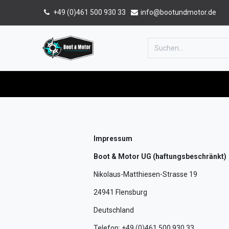
+49 (0)461 500 930 33
info@bootundmotor.de
Home
Shop
Forum
Katalog
Impressum
Boot & Motor UG (haftungsbeschränkt)
Nikolaus-Matthiesen-Strasse 19
24941 Flensburg
Deutschland
Telefon: +49 (0)461 500 930 33