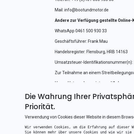
Mail: info@bootundmotor.de
Andere zur Verfügung gestellte Online
WhatsApp 0461 500 930 33
Geschäftsführer: Frank Mau
Handelsregister: Flensburg, HRB 14163
Umsatzsteuer-Identifikationsnummer(n)
Zur Teilnahme an einem Streitbeilegungsver
Unser Unternehmen ist gemäß den gese
Pflicht zur Erstellung und Bereitstellu
Die Wahrung Ihrer Privatsphär
erstellt mit dem
Trusted Shops
Re
Priorität.
Verwendung von Cookies dieser Website in diesem Brows
Wir verwenden Cookies, um die Erfahrung auf dieser W
Sie können mehr über unsere Cookies und wie wir sie 