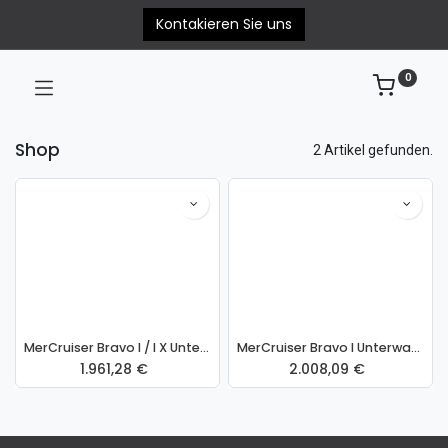
Kontakieren Sie uns
0
Shop
2 Artikel gefunden.
MerCruiser Bravo I / I X Unterwasserteil DWP
MerCruiser Bravo I Unterwasserteil SWP
1.961,28
€
2.008,09
€