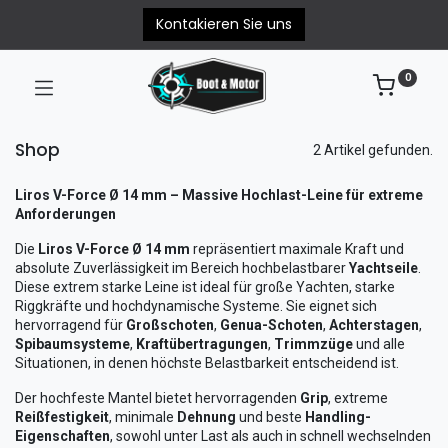
Kontakieren Sie uns
0
Shop
2 Artikel gefunden.
Liros V-Force Ø 14 mm – Massive Hochlast-Leine für extreme
Anforderungen
Die
Liros V-Force Ø 14 mm
repräsentiert maximale Kraft und
absolute Zuverlässigkeit im Bereich hochbelastbarer
Yachtseile
.
Diese extrem starke Leine ist ideal für große Yachten, starke
Riggkräfte und hochdynamische Systeme. Sie eignet sich
hervorragend für
Großschoten
,
Genua-Schoten
,
Achterstagen
,
Spibaumsysteme
,
Kraftübertragungen
,
Trimmzüge
und alle
Situationen, in denen höchste Belastbarkeit entscheidend ist.
Der hochfeste Mantel bietet hervorragenden
Grip
, extreme
Reißfestigkeit
, minimale
Dehnung
und beste
Handling-
Eigenschaften
, sowohl unter Last als auch in schnell wechselnden