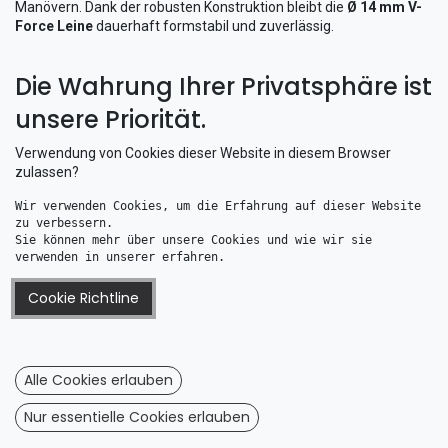
Manövern. Dank der robusten Konstruktion bleibt die
Ø 14 mm V-
Force Leine
dauerhaft formstabil und zuverlässig.
Diese Kategorie richtet sich an Eigner größerer Yachten, die ein
Die Wahrung Ihrer Privatsphäre ist
außerordentlich starkes, langlebiges und belastbares
Hochleistungstauwerk
benötigen.
unsere Priorität.
Verwendung von Cookies dieser Website in diesem Browser
zulassen?
Wir verwenden Cookies, um die Erfahrung auf dieser Website 
zu verbessern. 
Sie können mehr über unsere Cookies und wie wir sie 
verwenden in unserer erfahren.
Cookie Richtline
Liros V-Force Fall-und Schotleine 14 mm rot 1 Meter
Liros V-Force Fall-und Schotleine 14 mm blau 1 Meter
17,40
€
17,40
€
Alle Cookies erlauben
Nur essentielle Cookies erlauben