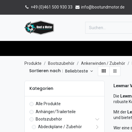
+49 (0)461 500 930 33
info@bootundmotor.de
Home
Shop
Forum
Katalog
Produkte
Bootszubehör
Ankerwinden / Zubehör
Sortieren nach :
Beliebteste
Lewmar V
Kategorien
Die
Lewma
robuste K
Alle Produkte
Anhänger/Trailerteile
Mit der
Le
und biete
Bootszubehör
Abdeckplane / Zubehör
Wer eine 