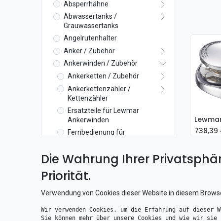
Absperrhähne
Abwassertanks /
Grauwassertanks
Angelrutenhalter
Anker / Zubehör
Ankerwinden / Zubehör
Ankerketten / Zubehör
Ankerkettenzähler /
Kettenzähler
Ersatzteile für Lewmar
Ankerwinden
738,39
Fernbedienung für
Ankerwinden
Lewmar Ankerwinden
Die Wahrung Ihrer Privatsphär
Horizontale Ankerwinden
Priorität.
Vertikale Ankerwinden
Lewmar C3 Capstan
Verwendung von Cookies dieser Website in diesem Brows
Lewmar CPX-0
Wir verwenden Cookies, um die Erfahrung auf dieser W
Lewmar V 700
Sie können mehr über unsere Cookies und wie wir sie 