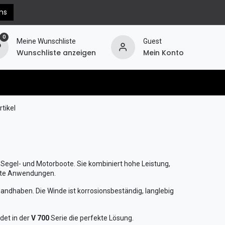
ns
0
Meine Wunschliste
Guest
Wunschliste anzeigen
Mein Konto
erechnung
Hilfe
Widerruf
rtikel
 Segel- und Motorboote. Sie kombiniert hohe Leistung,
vate Anwendungen.
 handhaben. Die Winde ist korrosionsbeständig, langlebig
ndet in der
V 700
Serie die perfekte Lösung.