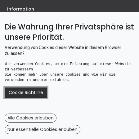
Information
Impressum
Die Wahrung Ihrer Privatsphäre ist
AGB
unsere Priorität.
Dateschutz
Verwendung von Cookies dieser Website in diesem Browser
Wiederrufsrecht
zulassen?
Wiederrufsformular
Wir verwenden Cookies, um die Erfahrung auf dieser Website 
zu verbessern. 
Information
Sie können mehr über unsere Cookies und wie wir sie 
verwenden in unserer erfahren.
Altölentsorgung
Cookie Richtline
Batterieverordnung
Telefonzeiten
Wie bestellen Sie bei uns
Alle Cookies erlauben
Versand & Zahlung
WEEE Registrierung
Nur essentielle Cookies erlauben