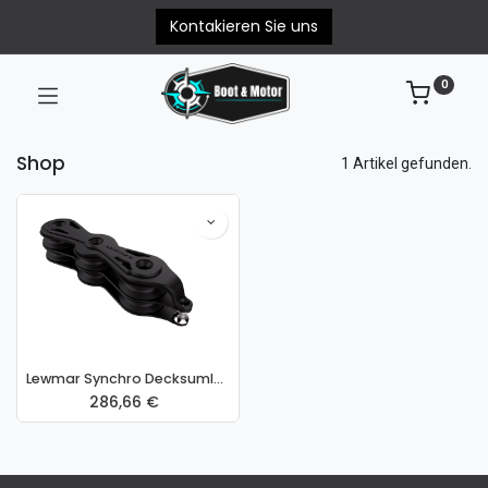
Kontakieren Sie uns
0
Shop
1 Artikel gefunden.
Lewmar Synchro Decksumlenker 2 x 3 Scheiben 60mm 29916042BK
286,66
€