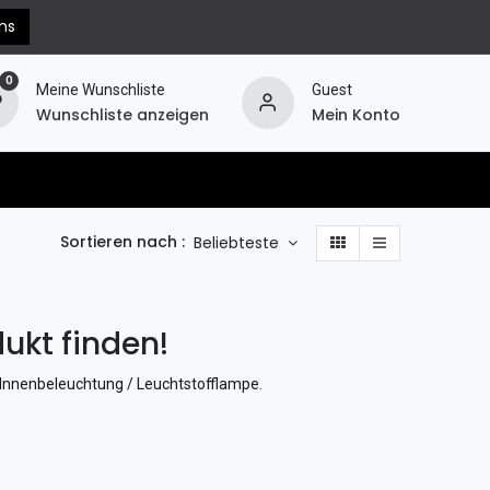
ns
0
Meine Wunschliste
Guest
Wunschliste anzeigen
Mein Konto
erechnung
Hilfe
Widerruf
Sortieren nach :
Beliebteste
ukt finden!
/ Innenbeleuchtung / Leuchtstofflampe
.