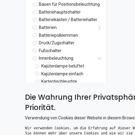
Basen für Positionsbeleuchtung
Batteriehauptschalter
Batteriekästen / Batteriehalter
Batterien
Batteriepolklemmen
Druck/Zugschalter
Fußschalter
Innenbeleuchtung
Kajütenlampe belüftet
Kajütenlampe einfach
Kartentischleuchte
LED Lichtleisten
Die Wahrung Ihrer Privatsphär
Leselampe
Leuchtstofflampe
Priorität.
Messing Kajütenlampe
Verwendung von Cookies dieser Website in diesem Brows
Orientierungsleuchten
Retro Lampen
Wir verwenden Cookies, um die Erfahrung auf dieser W
Sie können mehr über unsere Cookies und wie wir sie 