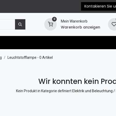
Kontakieren Sie u
0
Mein Warenkorb
Warenkorb anzeigen
e
Motorersatzteile
Blog
EPC & Propellerb
g
Leuchtstofflampe
- 0 Artikel
Wir konnten kein Prod
Kein Produkt in Kategorie definiert
Elektrik und Beleuchtung 