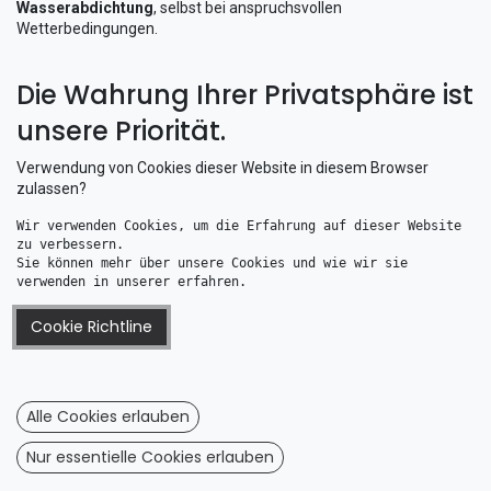
Wasserabdichtung
, selbst bei anspruchsvollen
Wetterbedingungen.
Sie eignen sich perfekt zur Durchführung von Kabeln für
Die Wahrung Ihrer Privatsphäre ist
Beleuchtung
,
Soundanlagen
,
Echolote
,
Antennen
,
Solaranlagen
und vieles mehr. Durch präzise gefertigte Formen wird eine
unsere Priorität.
sichere Fixierung gewährleistet, die Kabel schützt und unnötige
Reibung verhindert.
Verwendung von Cookies dieser Website in diesem Browser
Mit einer
zulassen?
schwarzen Kabeldurchführung
setzen Sie auf ein
Produkt, das sowohl technisch überzeugt als auch optisch modern
Wir verwenden Cookies, um die Erfahrung auf dieser Website 
wirkt. Sie lässt sich schnell montieren, hält extremen Bedingungen
zu verbessern. 
stand und passt hervorragend zu sportlichen Motorbooten, RIBs,
Sie können mehr über unsere Cookies und wie wir sie 
Jetskis oder dunklen Deckflächen.
verwenden in unserer erfahren.
Cookie Richtline
Alle Cookies erlauben
Nur essentielle Cookies erlauben