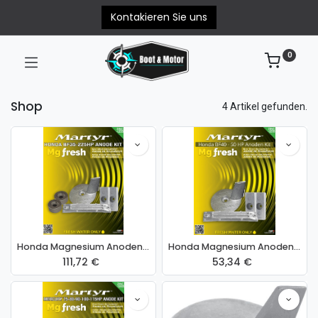
Kontakieren Sie uns
0
Shop
4 Artikel gefunden.
Honda Magnesium Anodensatz für BF35-225PS
Honda Magnesium Anodensatz für BF40-50PS
111,72
€
53,34
€