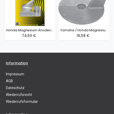
Honda Magnesium Anodensatz für BF75-115PS
Yamaha / Honda Magnesium Anode
74,50
€
16,58
€
Information
Impressum
AGB
Dateschutz
Wiederrufsrecht
Wiederrufsformular