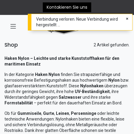
Kontakieren Sie uns
Verbindung verloren. Neue Verbindung wird
0
hergestellt ...
Shop
2 Artikel gefunden.
Haken Nylon – Leichte und starke Kunststoffhaken für den
maritimen Einsatz
In der Kategorie
Haken Nylon
finden Sie strapazierfähige und
korrosionsfreie Befestigungshaken aus hochwertigem
Nylon
bzw.
glasfaserverstärktem Kunststoff. Diese
Nylonhaken
überzeugen
durch ihr geringes Gewicht, ihre hohe
UV-Beständigkeit
, ihre
Widerstandsfähigkeit gegen
Salzwasser
und ihre starke
Formstabilität
– perfekt für den dauerhaften Einsatz an Bord.
Ob für
Gummiseile
,
Gurte
,
Leinen
,
Persenninge
oder leichte
technische Anwendungen: Nylonhaken bieten eine flexible, leise
und sichere Verbindungslösung, ohne Metallgeräusche oder
Rostrisiko. Dank ihrer glatten Oberfläche schonen sie textile