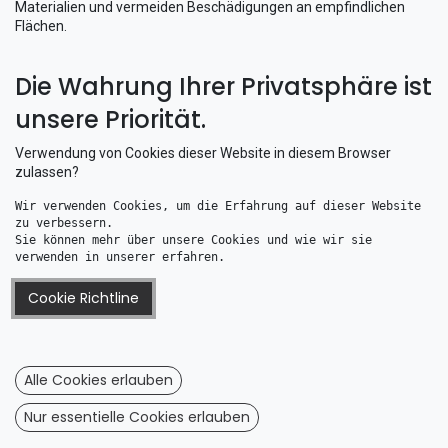
Materialien und vermeiden Beschädigungen an empfindlichen
Flächen.
Unsere Auswahl umfasst verschiedene Bauformen wie
Die Wahrung Ihrer Privatsphäre ist
Kunststoffkarabiner
,
Schnapphaken
,
Planenhaken
und
Kunststoff-Verbinder
, die für zahlreiche Bootsanwendungen
unsere Priorität.
geeignet sind – vom Spannen der Persenning über das Fixieren
von Ausrüstung bis hin zu individuellen DIY-Projekten.
Verwendung von Cookies dieser Website in diesem Browser
Diese Kategorie richtet sich an Bootseigner, die eine
zulassen?
wartungsfreie, langlebige und leicht zu montierende
Wir verwenden Cookies, um die Erfahrung auf dieser Website 
Befestigungslösung suchen. Entdecken Sie jetzt unsere
zu verbessern. 
Nylonhaken
für den maritimen Bereich und profitieren Sie von
Sie können mehr über unsere Cookies und wie wir sie 
hoher Zuverlässigkeit und vielseitiger Einsatzbarkeit.
verwenden in unserer erfahren.
Cookie Richtline
Alle Cookies erlauben
Nur essentielle Cookies erlauben