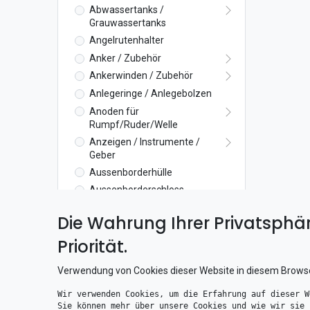
Abwassertanks /
Grauwassertanks
Angelrutenhalter
Anker / Zubehör
Ankerwinden / Zubehör
Anlegeringe / Anlegebolzen
Anoden für
Rumpf/Ruder/Welle
Anzeigen / Instrumente /
Geber
Aussenborderhülle
Aussenborderschloss
Aussenlager
Die Wahrung Ihrer Privatsphär
Axialdichtung
Priorität.
Badeleitern /
Badeplattformen
Verwendung von Cookies dieser Website in diesem Brows
Ballastpumpen
Becherhalter / Glashalter
Wir verwenden Cookies, um die Erfahrung auf dieser W
Sie können mehr über unsere Cookies und wie wir sie 
Belüftungssätze