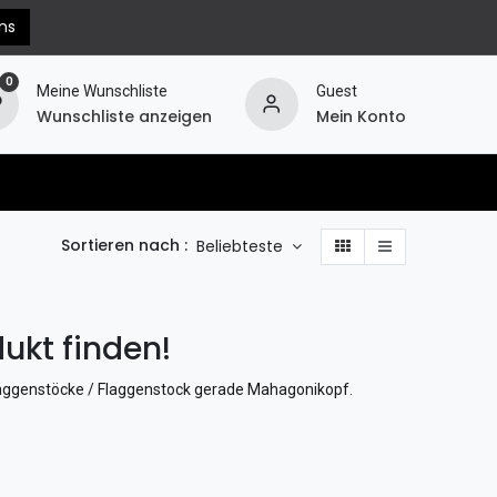
ns
0
Meine Wunschliste
Guest
Wunschliste anzeigen
Mein Konto
erechnung
Hilfe
Widerruf
Sortieren nach :
Beliebteste
ukt finden!
laggenstöcke / Flaggenstock gerade Mahagonikopf
.