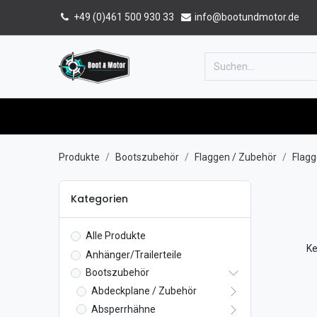
+49 (0)461 500 930 33
info@bootundmotor.de
Home
Shop
Forum
Katalog
Produkte
Bootszubehör
Flaggen / Zubehör
Flagg
Kategorien
Alle Produkte
Ke
Anhänger/Trailerteile
Bootszubehör
Abdeckplane / Zubehör
Absperrhähne