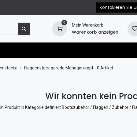
Kontakieren Sie u
0
Mein Warenkorb
Warenkorb anzeigen
e
Motorersatzteile
Blog
EPC & Propellerb
enstöcke
Flaggenstock gerade Mahagonikopf
- 0 Artikel
Wir konnten kein Prod
in Produkt in Kategorie definiert
Bootszubehör / Flaggen / Zubehör / F