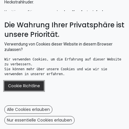
Heckstrahlruder.
Kapitäne profitieren von
maximalem Komfort, einfacher
Handhabung
und
zuverlässiger Technik
, sodass die Kategorie
Die Wahrung Ihrer Privatsphäre ist
Fernbedienung für Bugstrahlruder / Heckstrahlruder
die
perfekte Lösung für
präzise Manöver und sichere Navigation
ist.
unsere Priorität.
Verwendung von Cookies dieser Website in diesem Browser
zulassen?
Wir verwenden Cookies, um die Erfahrung auf dieser Website 
zu verbessern. 
Sie können mehr über unsere Cookies und wie wir sie 
verwenden in unserer erfahren.
Cookie Richtline
Lewmar Joystick für 110TT / 140TT
Lewmar Funkfernbedienung 68000968 für Ankerwinden und Bugstrahlruder 5 Tasten
150,29
€
859,08
€
Alle Cookies erlauben
Nur essentielle Cookies erlauben