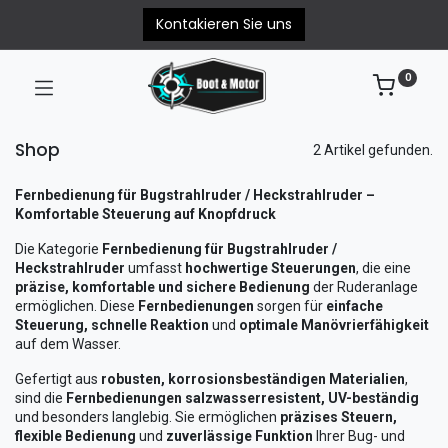
Kontakieren Sie uns
0
Shop
2 Artikel gefunden.
Fernbedienung für Bugstrahlruder / Heckstrahlruder –
Komfortable Steuerung auf Knopfdruck
Die Kategorie
Fernbedienung für Bugstrahlruder /
Heckstrahlruder
umfasst
hochwertige Steuerungen
, die eine
präzise, komfortable und sichere Bedienung
der Ruderanlage
ermöglichen. Diese
Fernbedienungen
sorgen für
einfache
Steuerung, schnelle Reaktion
und
optimale Manövrierfähigkeit
auf dem Wasser.
Gefertigt aus
robusten, korrosionsbeständigen Materialien
,
sind die
Fernbedienungen
salzwasserresistent, UV-beständig
und besonders langlebig. Sie ermöglichen
präzises Steuern,
flexible Bedienung
und
zuverlässige Funktion
Ihrer Bug- und