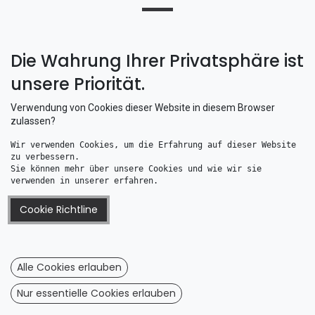
Die Wahrung Ihrer Privatsphäre ist
unsere Priorität.
Verwendung von Cookies dieser Website in diesem Browser
zulassen?
Wir verwenden Cookies, um die Erfahrung auf dieser Website 
Talamex Fender ZK 6 weiß Ø 30 x 90 cm
Talamex Fender ZK 6 blau Ø 30 x 90 cm
zu verbessern. 
72,91
€
72,91
€
Sie können mehr über unsere Cookies und wie wir sie 
verwenden in unserer erfahren.
Cookie Richtline
Alle Cookies erlauben
Nur essentielle Cookies erlauben
Talamex Fender ZK 5 blau Ø 25 x 80 cm
Talamex Fender ZK 5 weiß Ø 25 x 80 cm