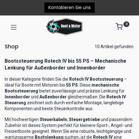
Kontakieren Sie uns
0
Shop
10 Artikel gefunden.
Bootssteuerung Rotech IV bis 55 PS – Mechanische
Lenkung für Außenborder und Innenborder
In dieser Kategorie finden Sie die
Rotech IV Bootssteuerung
–
ideal für Boote mit Motoren bis
55 PS
. Diese
mechanische
Bootssteuerung
bietet zuverlässige und präzise Lenkung für
Innenborder
und
Außenborder
gleichermaßen. Die
Rotech IV
Steuerung
zeichnet sich durch einfache Montage, langlebige
Komponenten und beste Steuerkontrolle aus.
Mit hochwertigen
Steuerkabeln
,
Steuergetriebe
und passendem
Zubehör ist dieses System perfekt für kleinere Sport-, Angel- und
Freizeitboote geeignet. Wenn Sie eine robuste, leichtgängige und
wartungsarme
Bootslenkung
suchen, ist die
Rotech IV
eine