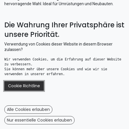
hervorragende Wahl. Ideal für Umrüstungen und Neubauten.
Die Wahrung Ihrer Privatsphäre ist
unsere Priorität.
07 Fuss / 213 cm
11 Fuss / 335 cm
Verwendung von Cookies dieser Website in diesem Browser
zulassen?
Wir verwenden Cookies, um die Erfahrung auf dieser Website 
zu verbessern. 
Sie können mehr über unsere Cookies und wie wir sie 
verwenden in unserer erfahren.
Ultraflex Bootssteuerung Rotech IV Set 7 Fuß 2,14m
Ultraflex Bootssteuerung Rotech IV Set 11 Fuß 3,36m
188,57
€
202,58
€
Cookie Richtline
09 Fuss / 274 cm
08 Fuss / 244 cm
Alle Cookies erlauben
Nur essentielle Cookies erlauben