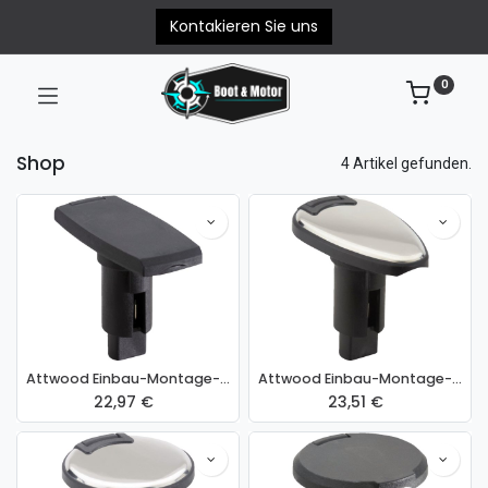
Kontakieren Sie uns
0
Shop
4 Artikel gefunden.
Attwood Einbau-Montage-Fuß Lightarmor rechteckig
Attwood Einbau-Montage-Fuß Lightarmor oval Edelstahlkappe
22,97
€
23,51
€