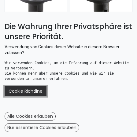
Die Wahrung Ihrer Privatsphäre ist
unsere Priorität.
Attwood Einbau-Montage-Fuß Lightarmor rund Edelstahlkappe
Attwood Einbau-Montage-Fuß Lightarmor rund
19,57
€
11,23
€
Verwendung von Cookies dieser Website in diesem Browser
zulassen?
Wir verwenden Cookies, um die Erfahrung auf dieser Website 
zu verbessern. 
Sie können mehr über unsere Cookies und wie wir sie 
Information
verwenden in unserer erfahren.
Impressum
Cookie Richtline
AGB
Dateschutz
Wiederrufsrecht
Alle Cookies erlauben
Wiederrufsformular
Nur essentielle Cookies erlauben