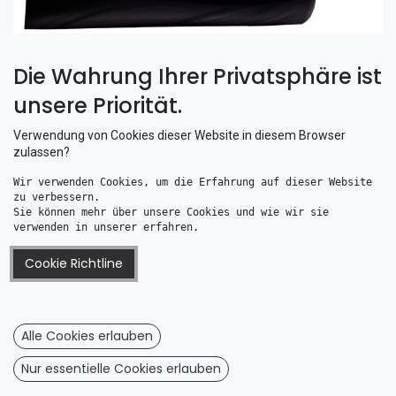
Die Wahrung Ihrer Privatsphäre ist
unsere Priorität.
Verwendung von Cookies dieser Website in diesem Browser
zulassen?
Shop
Connect Fender
Wir verwenden Cookies, um die Erfahrung auf dieser Website 
Talamex Connect Fender blau 15 x 100 cm
zu verbessern. 
Talamex Connect Fender blau 15
Sie können mehr über unsere Cookies und wie wir sie 
verwenden in unserer erfahren.
x 100 cm
Cookie Richtline
(0 Rezension)
Talamex Connect Fender blau 15 x 100 cm
Farbe: Blau
Alle Cookies erlauben
B x L: 15 x 100 cm
Gewicht kg: 2,5
Nur essentielle Cookies erlauben
Die Form der Fender ermöglicht zwei oder mehr Fender zu