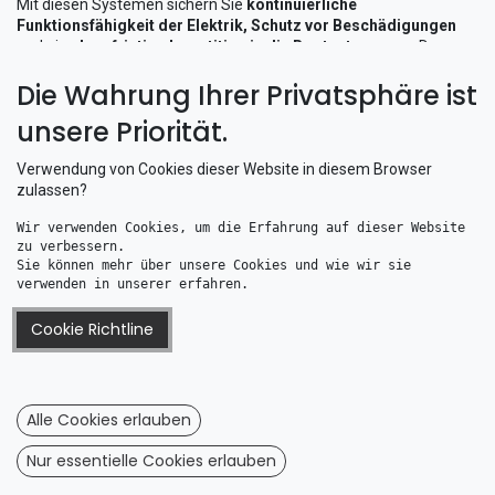
Mit diesen Systemen sichern Sie
kontinuierliche
Funktionsfähigkeit der Elektrik, Schutz vor Beschädigungen
und eine
langfristige Investition in die Bootssteuerung
. Das
Motorkabelschutzsystem
ist die perfekte Lösung für Skipper, die
Die Wahrung Ihrer Privatsphäre ist
effizienten, robusten und marinetauglichen Kabelschutz
suchen.
unsere Priorität.
Verwendung von Cookies dieser Website in diesem Browser
zulassen?
Wir verwenden Cookies, um die Erfahrung auf dieser Website 
zu verbessern. 
Sie können mehr über unsere Cookies und wie wir sie 
verwenden in unserer erfahren.
Cookie Richtline
Motorkabelschutzsystem Bohrloch 60 mm Durchmesser
Motorkabelschutzsystem Bohrloch 40 mm Durchmesser
45,52
€
28,07
€
Alle Cookies erlauben
Nur essentielle Cookies erlauben