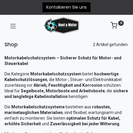
Kontakieren Sie uns
0
Shop
2 Artikel gefunden.
Motorkabelschutzsystem – Sicherer Schutz für Motor- und
Steuerkabel
Die Kategorie
Motorkabelschutzsystem
bietet
hochwertige
Kabelschutzlösungen
, die Motor-, Steuer- und Elektronikkabel
zuverlässig vor
Abrieb, Feuchtigkeit und Korrosion
schützen.
Ideal für
Segelboote, Motorboote und Arbeitsboote
, die
sichere
und langlebige Kabelinstallation
benötigen.
Die
Motorkabelschutzsysteme
bestehen aus
robusten,
marinetauglichen Materialien
, sind flexibel, wartungsarm und
einfach zu montieren. Sie bieten
optimalen Schutz für Kabel,
erhöhte Sicherheit
und
Zuverlässigkeit bei jeder Witterung
.