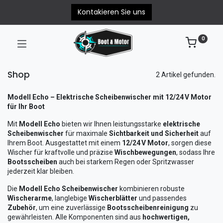
Kontakieren Sie uns
0
Shop
2 Artikel gefunden.
Modell Echo – Elektrische Scheibenwischer mit 12/24 V Motor
für Ihr Boot
Mit
Modell Echo
bieten wir Ihnen leistungsstarke
elektrische
Scheibenwischer
für maximale
Sichtbarkeit und Sicherheit
auf
Ihrem Boot. Ausgestattet mit einem
12/24 V Motor
, sorgen diese
Wischer für kraftvolle und präzise
Wischbewegungen
, sodass Ihre
Bootsscheiben
auch bei starkem Regen oder Spritzwasser
jederzeit klar bleiben.
Die
Modell Echo Scheibenwischer
kombinieren robuste
Wischerarme
, langlebige
Wischerblätter
und passendes
Zubehör
, um eine zuverlässige
Bootsscheibenreinigung
zu
gewährleisten. Alle Komponenten sind aus
hochwertigen,