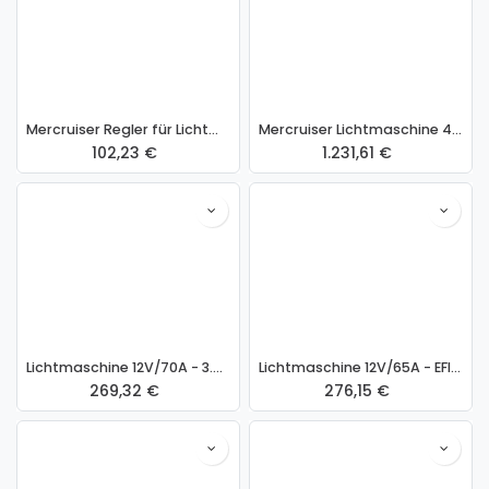
Mercruiser Regler für Lichtmaschine 42785
Mercruiser Lichtmaschine 470/224 3.7L Umbausatz
102,23
€
1.231,61
€
Lichtmaschine 12V/70A - 3.0L ab 1999
Lichtmaschine 12V/65A - EFI & Diesel
269,32
€
276,15
€