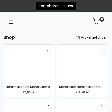
Kontakieren Sie uns
0
Shop
13 Artikel gefunden.
Lichtmaschine Mercruiser 863077T 12V- 70A
Mercruiser Lichtmaschine MCM/CMD 1.7L
112,09
€
170,50
€