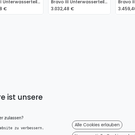
Bravo III Unterwasserteil 1.36 & 1.5 8M0046733
Bravo III Unterwasserteil 2.43 - 8M0046682
 den Warenkorb
In den Warenkorb
In
8
€
3.032,48
€
3.459,4
e ist unsere
er zulassen?
Alle Cookies erlauben
ebsite zu verbessern. 