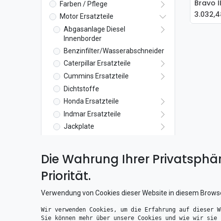
Farben / Pflege
In
3.032,4
Motor Ersatzteile
Abgasanlage Diesel
Innenborder
Benzinfilter/Wasserabschneider
Caterpillar Ersatzteile
Cummins Ersatzteile
Dichtstoffe
Honda Ersatzteile
Indmar Ersatzteile
Jackplate
Johnson/Evinrude
MerCruiser Ersatzteile
Die Wahrung Ihrer Privatsphär
Antrieb
Priorität.
Antrieb Dichtsatz
Oberwasserteil
Verwendung von Cookies dieser Website in diesem Brows
Transom
Wir verwenden Cookies, um die Erfahrung auf dieser W
Trimpumpen
Sie können mehr über unsere Cookies und wie wir sie 