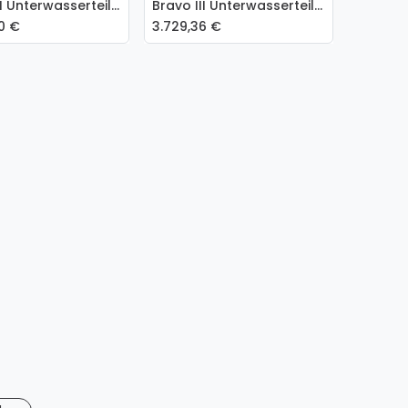
Bravo III Unterwasserteil 1.65 8M0046735-DWP
Bravo III Unterwasserteil 1.81, 2.00 & 2.20 - 8M0046738-DWP
 den Warenkorb
In den Warenkorb
0
€
3.729,36
€