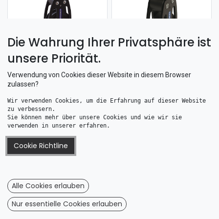
Die Wahrung Ihrer Privatsphäre ist
unsere Priorität.
Lewmar 29195004 HTX Block mit Hundsfott 1-scheibig Tau 10mm
Lewmar 29196021 HTX Block 1-scheibig mit Gabelkopf Tau 12mm
103,34
€
84,41
€
Verwendung von Cookies dieser Website in diesem Browser
zulassen?
Wir verwenden Cookies, um die Erfahrung auf dieser Website 
zu verbessern. 
Sie können mehr über unsere Cookies und wie wir sie 
verwenden in unserer erfahren.
Cookie Richtline
Lewmar 29195021 HTX Block 1-scheibig mit Gabelkopf Tau 10mm
Lewmar 29199001 HTX Block 1-scheibig Tau 16mm
59,12
€
387,36
€
Alle Cookies erlauben
Nur essentielle Cookies erlauben