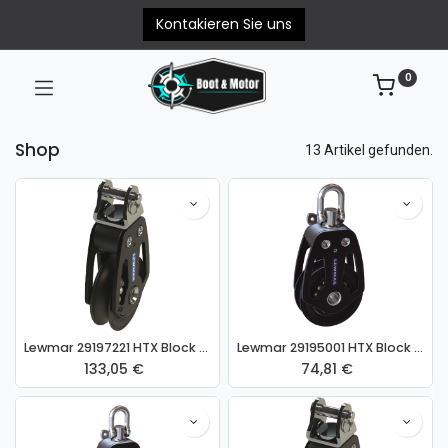
Kontakieren Sie uns
0
Shop
13 Artikel gefunden.
Lewmar 29197221 HTX Block 1-scheibig mit Gabelkopf Tau 14mm
Lewmar 29195001 HTX Block 1-scheibig Tau 10mm
133,05
€
74,81
€