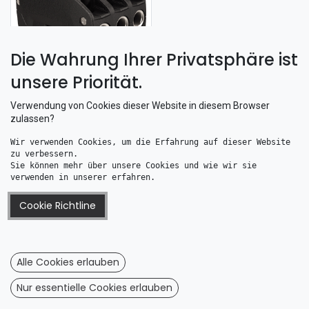
Die Wahrung Ihrer Privatsphäre ist
unsere Priorität.
Lewmar 29101312BK DC1 Fallenstopper 10 - 12mm Tau
307,68
€
Verwendung von Cookies dieser Website in diesem Browser
zulassen?
Wir verwenden Cookies, um die Erfahrung auf dieser Website 
zu verbessern. 
Sie können mehr über unsere Cookies und wie wir sie 
Information
verwenden in unserer erfahren.
Impressum
Cookie Richtline
AGB
Dateschutz
Wiederrufsrecht
Alle Cookies erlauben
Wiederrufsformular
Nur essentielle Cookies erlauben