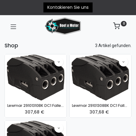
Kontakieren Sie uns
0
Shop
3 Artikel gefunden.
Lewmar 29101310BK DC1 Fallenstopper 8 - 10mm Tau
Lewmar 29101308BK DC1 Fallenstopper 6 - 8mm Tau
307,68
€
307,68
€