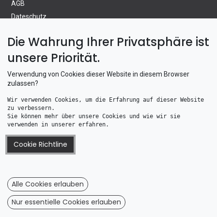
AGB
Dateschutz
Wiederrufsrecht
Die Wahrung Ihrer Privatsphäre ist
Wiederrufsformular
unsere Priorität.
Information
Verwendung von Cookies dieser Website in diesem Browser
zulassen?
Altölentsorgung
Wir verwenden Cookies, um die Erfahrung auf dieser Website 
Batterieverordnung
zu verbessern. 
Telefonzeiten
Sie können mehr über unsere Cookies und wie wir sie 
verwenden in unserer erfahren.
Wie bestellen Sie bei uns
Versand & Zahlung
Cookie Richtline
WEEE Registrierung
Alle Cookies erlauben
Boot & Motor UG
Nur essentielle Cookies erlauben
Nikolaus-Matthiesen-Strasse 19