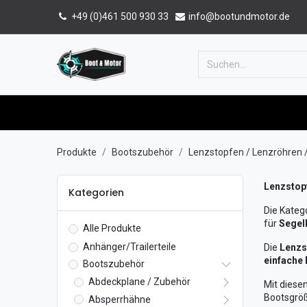
+49 (0)461 500 930 33
info@bootundmotor.de
Home
Shop
Forum
Katalog
Produkte
Bootszubehör
Lenzstopfen / Lenzröhren /
Lenzstopf
Kategorien
Die Kateg
für
Segel
Alle Produkte
Anhänger/Trailerteile
Die
Lenzs
einfache
Bootszubehör
Abdeckplane / Zubehör
Mit diese
Bootsgrö
Absperrhähne