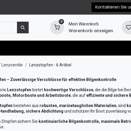
Kontakieren Sie u
0
Mein Warenkorb
Warenkorb anzeigen
e
Motorersatzteile
Blog
EPC & Propellerb
 Lenzventile
Lenzstopfen
- 6 Artikel
en – Zuverlässige Verschlüsse für effektive Bilgenkontrolle
orie
Lenzstopfen
bietet
hochwertige Verschlüsse
, die die Bilge bei B
boote, Motorboote und Arbeitsboote
, die auf
effiziente und sichere
topfen
bestehen aus
robusten, marinetauglichen Materialien
, sind
ko
 Handhabung, sichere Abdichtung
und schützen Ihr Boot zuverlässig vo
n Stopfen sichern Sie
kontinuierliche Bilgenkontrolle, maximale Betr
ße.