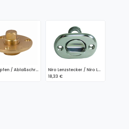
Lenzstopfen / Ablaßschraube aus Messing 1/2"
Niro Lenzstecker / Niro Lenzstopfen
 den Warenkorb
18,33
€