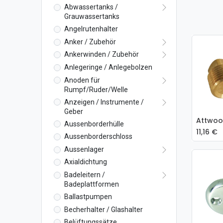
Abwassertanks /
Grauwassertanks
Angelrutenhalter
Anker / Zubehör
Ankerwinden / Zubehör
Anlegeringe / Anlegebolzen
Anoden für
Rumpf/Ruder/Welle
Anzeigen / Instrumente /
Geber
In
Aussenborderhülle
11,16
€
Aussenborderschloss
Aussenlager
Axialdichtung
Badeleitern /
Badeplattformen
Ballastpumpen
Becherhalter / Glashalter
Belüftungssätze