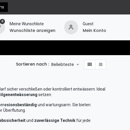
ns
0
Meine Wunschliste
Guest
Wunschliste anzeigen
Mein Konto
erechnung
Hilfe
Widerruf
Sortieren nach :
Beliebteste
edarf sicher verschließen oder kontrolliert entwässern. Ideal
 Bilgenentwässerung
setzen.
rrosionsbeständig
und wartungsarm. Sie bieten
r Überflutung.
iebssicherheit
und
zuverlässige Technik
für jede