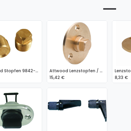
Attwood Stopfen 9842-3 1/2" für Durchführung Messing 2 Stück
Attwood Lenzstopfen / Ablaßschraube 7555-3 aus Bronze 1/2"
 den Warenkorb
In den Warenkorb
In
15,42
€
8,33
€