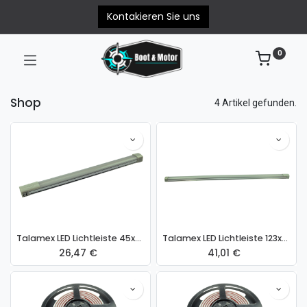
Kontakieren Sie uns
0
Shop
4 Artikel gefunden.
Talamex LED Lichtleiste 45xSMD-3,5x1,35DC 12-14V 3,5 W 3000K
Talamex LED Lichtleiste 123xSMD-3,5x1,35DC 12-14V 11 W 3000K
26,47
€
41,01
€