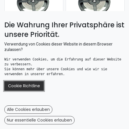
Die Wahrung Ihrer Privatsphäre ist
unsere Priorität.
Talamex LED Lichtleiste / Lichtband 120 12V 4,8 W 2200-4000k 50cm lang
Talamex LED Lichtleiste / Lichtband 120 12V 9,6 W 2200-4000k 1m lang
13,82
€
17,96
€
Verwendung von Cookies dieser Website in diesem Browser
zulassen?
Wir verwenden Cookies, um die Erfahrung auf dieser Website 
zu verbessern. 
Sie können mehr über unsere Cookies und wie wir sie 
Information
verwenden in unserer erfahren.
Impressum
Cookie Richtline
AGB
Dateschutz
Wiederrufsrecht
Alle Cookies erlauben
Wiederrufsformular
Nur essentielle Cookies erlauben