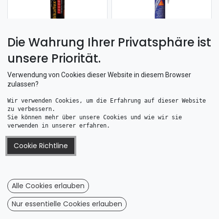
Die Wahrung Ihrer Privatsphäre ist
unsere Priorität.
Sika 260 N Kraftkl. 300ml
Sikaflex 291-I 70ml schwarz
22,97
€
7,17
€
Verwendung von Cookies dieser Website in diesem Browser
zulassen?
Wir verwenden Cookies, um die Erfahrung auf dieser Website 
zu verbessern. 
Sie können mehr über unsere Cookies und wie wir sie 
verwenden in unserer erfahren.
Cookie Richtline
Sikaflex 291-I 300ml grau
Sikaflex 298FC 600ml schwarz
12,43
€
27,21
€
Alle Cookies erlauben
Nur essentielle Cookies erlauben