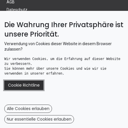
AGB
Dateschutz
Wiederrufsrecht
Die Wahrung Ihrer Privatsphäre ist
Wiederrufsformular
unsere Priorität.
Information
Verwendung von Cookies dieser Website in diesem Browser
zulassen?
Altölentsorgung
Wir verwenden Cookies, um die Erfahrung auf dieser Website 
Batterieverordnung
zu verbessern. 
Telefonzeiten
Sie können mehr über unsere Cookies und wie wir sie 
verwenden in unserer erfahren.
Wie bestellen Sie bei uns
Versand & Zahlung
Cookie Richtline
WEEE Registrierung
Alle Cookies erlauben
Boot & Motor UG
Nur essentielle Cookies erlauben
Nikolaus-Matthiesen-Strasse 19