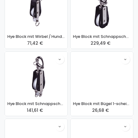
Hye Block mit Wirbel / Hundsfott 1-scheibig Tau 14mm Standard
Hye Block mit Schnappschäkel 1-scheibig Tau 16mm Standard
71,42
€
229,49
€
Hye Block mit Schnappschäkel / Hundsfott 1-scheibig Tau 13mm Standard
Hye Block mit Bügel 1-scheibig Tau 13mm Standard
141,61
€
26,68
€