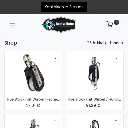
Kontakieren Sie uns
0
Shop
26 Artikel gefunden.
Hye Block mit Wirbel 1-scheibig Tau 13mm Standard
Hye Block mit Wirbel / Hundsfott 1-scheibig Tau 16mm Standard
47,01
€
91,29
€