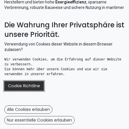
Herstellern und bieten hohe
Energieeffizienz
, sparsame
Verbrennung, robuste Bauweise und sichere Nutzung in maritimer
Umgebung.
Die Wahrung Ihrer Privatsphäre ist
Besonders an Bord ist eine zuverlässige Heizung wichtiger als in
jedem anderen Freizeitfahrzeug: Sie verhindert Kondensation,
unsere Priorität.
trocknet Kleidung und verbessert die Sicherheit, indem sie
Feuchtigkeit reduziert.
Verwendung von Cookies dieser Website in diesem Browser
In dieser Kategorie erhalten Sie leistungsstarke Heizsysteme
zulassen?
sowie passendes
Zubehör
,
Auspuffteile
,
Warmluftschläuche
,
Wir verwenden Cookies, um die Erfahrung auf dieser Website 
Regeltechnik
,
Thermostate
, Brennstoffleitungen und
zu verbessern. 
Installationskits.
Sie können mehr über unsere Cookies und wie wir sie 
verwenden in unserer erfahren.
Entdecken Sie moderne
Boots-Heizungen
,
Diesel-
Luftheizungen
,
Wasserheizungen
und Zubehör für komfortables,
Cookie Richtline
warmes und sicheres Leben an Bord.
Alle Cookies erlauben
Nur essentielle Cookies erlauben