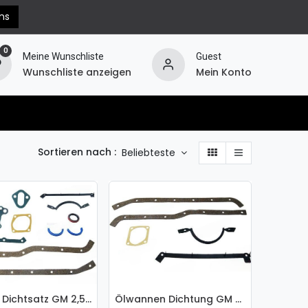
ns
0
Meine Wunschliste
Guest
Wunschliste anzeigen
Mein Konto
erechnung
Hilfe
Widerruf
Sortieren nach :
Beliebteste
Unterer Dichtsatz GM 2,5L / 3,0L
Ölwannen Dichtung GM 2,5L / 3,0L
 den Warenkorb
In den Warenkorb