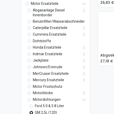
26,83
Motor Ersatzteile
Abgasanlage Diesel
Innenborder
Benzinfilter/Wasserabschneider
Caterpillar Ersatzteile
Cummins Ersatzteile
Dichtstoffe
Honda Ersatzteile
Indmar Ersatzteile
Jackplate
27,18
€
Johnson/Evinrude
MerCruiser Ersatzteile
Mercury Ersatzteile
Motor Frostschutz
Motorblöcke
Motordichtungen
Ford 5.0 & 5.8 Liter
GM 2,5L (120)