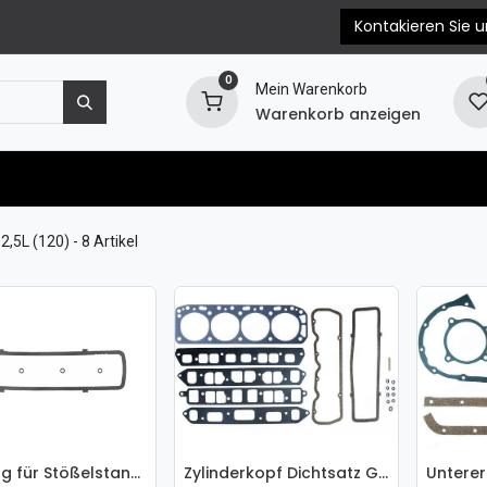
Kontakieren Sie u
0
Mein Warenkorb
Warenkorb anzeigen
e
Motorersatzteile
Blog
EPC & Propellerb
2,5L (120)
- 8 Artikel
Dichtung für Stößelstangen Agdeckung GM 2,5L / 3,0L
Zylinderkopf Dichtsatz GM 2,5L / 3,0L
In den Warenkorb
In