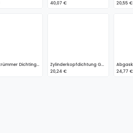
€
40,07
€
20,55
€
Abgaskrümmer Dichting GM 2,5L
Zylinderkopfdichtung GM 2,5L / 3,0L
In den Warenkorb
20,24
€
24,77