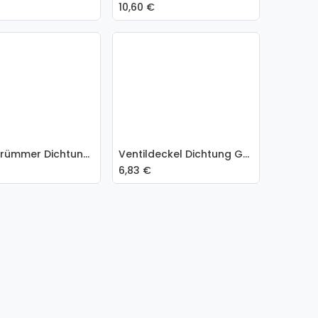
10,60
€
Abgaskrümmer Dichtung GM 2,5L / 3,0L
Ventildeckel Dichtung GM 2,5L / 3,0L
In den Warenkorb
€
6,83
€