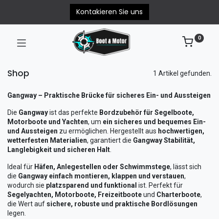
Kontakieren Sie uns
0
Shop
1 Artikel gefunden.
Gangway – Praktische Brücke für sicheres Ein- und Aussteigen
Die
Gangway
ist das perfekte
Bordzubehör für Segelboote,
Motorboote und Yachten
, um
ein sicheres und bequemes Ein-
und Aussteigen
zu ermöglichen. Hergestellt aus
hochwertigen,
wetterfesten Materialien
, garantiert die
Gangway Stabilität,
Langlebigkeit und sicheren Halt
.
Ideal für
Häfen, Anlegestellen oder Schwimmstege
, lässt sich
die
Gangway einfach montieren, klappen und verstauen
,
wodurch sie
platzsparend und funktional
ist. Perfekt für
Segelyachten, Motorboote, Freizeitboote
und
Charterboote
,
die Wert auf
sichere, robuste und praktische Bordlösungen
legen.