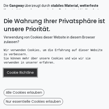
Die
Gangway
überzeugt durch
stabiles Material, wetterfeste
Konstruktion und ergonomisches Design
, ideal für
Komfort,
Sicherheit und zuverlässige Nutzung
bei jedem Bordaufenthalt.
Die Wahrung Ihrer Privatsphäre ist
unsere Priorität.
Verwendung von Cookies dieser Website in diesem Browser
zulassen?
Wir verwenden Cookies, um die Erfahrung auf dieser Website 
zu verbessern. 
Sie können mehr über unsere Cookies und wie wir sie 
verwenden in unserer erfahren.
Cookie Richtline
Satz mit 2 Alu-Relingstützen mit Handleine
43,87
€
Alle Cookies erlauben
Nur essentielle Cookies erlauben
Information