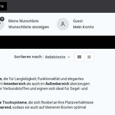
ns
0
Meine Wunschliste
Guest
Wunschliste anzeigen
Mein Konto
erechnung
Hilfe
Widerruf
Sortieren nach :
Beliebteste
n
, die für Langlebigkeit, Funktionalität und elegantes
 im
Innenbereich
als auch im
Außenbereich
überzeugen.
 Verbundstoffen und eignen sich ideal für Segel- und
e Tischsysteme
, die sich flexibel an Ihre Platzverhältnisse
parend
, sodass sie auch auf kleineren Booten optimal