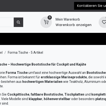
Kontakieren Sie u
0
Mein Warenkorb
Warenkorb anzeigen
e
Motorersatzteile
Blog
EPC & Propellerb
el
Forma Tische
- 5 Artikel
che – Hochwertige Bootstische für Cockpit und Kajüte
orie
Forma Tische
umfasst eine hochwertige Auswahl an
Bootstische
ehen. Forma ist bekannt für
erstklassige Marineprodukte
, die sowohl
e bestehen aus
hochwertigen Materialien
wie Teakholz, Aluminium oder
te.
n Sie
Cockpittische
,
faltbare Bootstische
,
Tischplatten
und
komplett
 Viele Modelle sind
klappbar
,
höhenverstellbar
oder besonders
platzs
 sind.