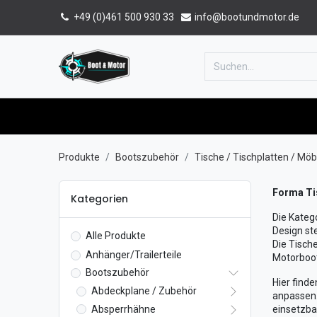
+49 (0)461 500 930 33
info@bootundmotor.de
Home
Shop
Forum
Katalog
Produkte
Bootszubehör
Tische / Tischplatten / Möb
Forma Tis
Kategorien
Die Kateg
Design st
Alle Produkte
Die Tisch
Anhänger/Trailerteile
Motorboo
Bootszubehör
Hier finde
Abdeckplane / Zubehör
anpassen.
Absperrhähne
einsetzbar