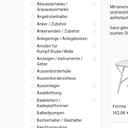
Abwassertanks /
Mit einem
Grauwassertanks
sind leic
Angelrutenhalter
ästhetisch
Anker / Zubehör
Ganz glei
Ankerwinden / Zubehör
suchen: D
Anlegeringe / Anlegebolzen
Anoden für
Rumpf/Ruder/Welle
Anzeigen / Instrumente /
Geber
Aussenborderhülle
Aussenborderschloss
Aussenlager
Axialdichtung
Badeleitern /
Badeplattformen
In
142,06
Ballastpumpen
Becherhalter / Glashalter
Belüftungssätze