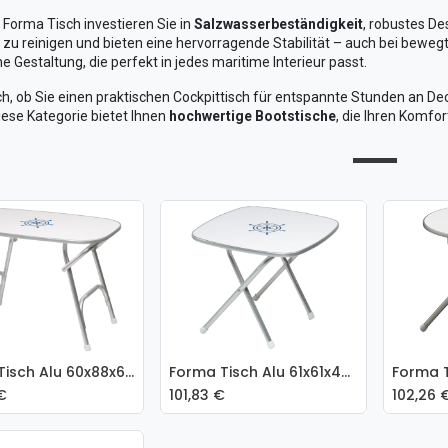
 Forma Tisch investieren Sie in
Salzwasserbeständigkeit
, robustes D
ht zu reinigen und bieten eine hervorragende Stabilität – auch bei bewe
e Gestaltung, die perfekt in jedes maritime Interieur passt.
ch, ob Sie einen praktischen Cockpittisch für entspannte Stunden an Dec
iese Kategorie bietet Ihnen
hochwertige Bootstische
, die Ihren Komfor
Forma Tisch Alu 60x88x61cm M450
Forma Tisch Alu 61x61x49cm
 den Warenkorb
In
€
101,83
€
102,26