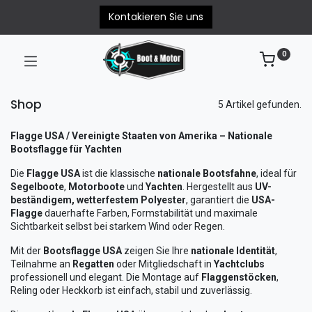
Kontakieren Sie uns
0
Shop
5 Artikel gefunden.
Flagge USA / Vereinigte Staaten von Amerika – Nationale
Bootsflagge für Yachten
Die
Flagge USA
ist die klassische
nationale Bootsfahne
, ideal für
Segelboote
,
Motorboote
und
Yachten
. Hergestellt aus
UV-
beständigem, wetterfestem Polyester
, garantiert die
USA-
Flagge
dauerhafte Farben, Formstabilität und maximale
Sichtbarkeit selbst bei starkem Wind oder Regen.
Mit der
Bootsflagge USA
zeigen Sie Ihre
nationale Identität
,
Teilnahme an
Regatten
oder Mitgliedschaft in
Yachtclubs
professionell und elegant. Die Montage auf
Flaggenstöcken
,
Reling oder Heckkorb ist einfach, stabil und zuverlässig.