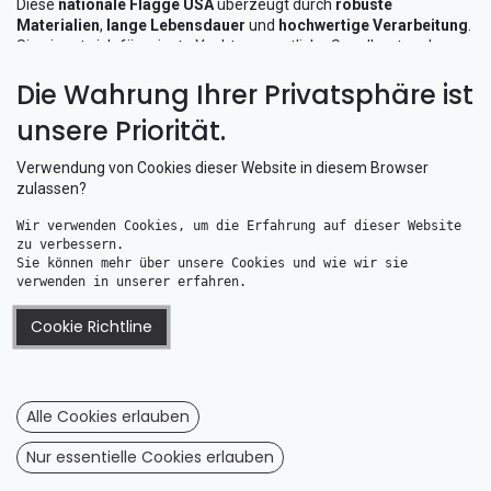
Diese
nationale Flagge USA
überzeugt durch
robuste
Materialien
,
lange Lebensdauer
und
hochwertige Verarbeitung
.
Sie eignet sich für private Yachten, sportliche Segelboote oder
Charterfahrzeuge, die eine
hochwertige, langlebige und gut
Die Wahrung Ihrer Privatsphäre ist
sichtbare Bootsflagge USA
benötigen.
unsere Priorität.
Verwendung von Cookies dieser Website in diesem Browser
zulassen?
Wir verwenden Cookies, um die Erfahrung auf dieser Website 
zu verbessern. 
Sie können mehr über unsere Cookies und wie wir sie 
verwenden in unserer erfahren.
Cookie Richtline
Flagge USA 40x60cm
Flagge USA 70x100cm
8,81
€
15,75
€
Alle Cookies erlauben
Nur essentielle Cookies erlauben