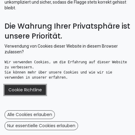
unkompliziert und sicher, sodass die Flagge stets korrekt gehisst
bleibt.
Diese
regionale Flagge Hamburg
vereint
Funktionalität
,
robuste
Die Wahrung Ihrer Privatsphäre ist
Verarbeitung
und
ästhetische Optik
. Sie eignet sich sowohl für
private Yachten als auch für
Charterboote
oder sportliche
unsere Priorität.
Segelfahrzeuge. Mit dieser hochwertigen
Bootsflagge
setzen Sie
Ihre maritime Zugehörigkeit sicher, sichtbar und elegant in Szene.
Verwendung von Cookies dieser Website in diesem Browser
zulassen?
Wir verwenden Cookies, um die Erfahrung auf dieser Website 
zu verbessern. 
Sie können mehr über unsere Cookies und wie wir sie 
verwenden in unserer erfahren.
Cookie Richtline
Alle Cookies erlauben
Flagge Hamburg 50x75cm
Flagge Hamburg 30x45cm
20,26
€
10,63
€
Nur essentielle Cookies erlauben