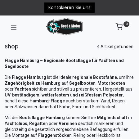
Kontakieren Sie uns
0
Shop
4 Artikel gefunden.
Flagge Hamburg – Regionale Bootsflagge für Yachten und
Segelboote
Die
Flagge Hamburg
ist die ideale
regionale Bootsfahne
, um Ihre
Zugehörigkeit zu Hamburg
auf
Segelbooten
,
Motorbooten
oder
Yachten
sichtbar und stilvoll zu präsentieren. Hergestellt aus
UV-beständigem, wetterfestem und reißfestem Polyester
,
behält diese
Hamburg-Flagge
auch bei starkem Wind, Regen
oder Salzwasser dauerhaft Farbe, Form und Sichtbarkeit.
Mit der
Bootsflagge Hamburg
können Sie Ihre
Mitgliedschaft in
Yachtclubs
,
Regatten
oder
Vereinen
deutlich markieren und
gleichzeitig die gesetzlich vorgeschriebene Beflaggung erfüllen.
Die Montage auf
Flaggenstöcken
, Reling oder Heckkorb ist