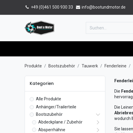
+49 (0)461 500 930 33
info@bootundmotor.de
Home
Shop
Forum
Katalog
Produkte
Bootszubehör
Tauwerk
Fenderleine
Fenderlei
Kategorien
Die
Fende
hervorrage
Alle Produkte
Anhänger/Trailerteile
Die Leine
Abriebre
Bootszubehör
wodurch I
Abdeckplane / Zubehör
Sie lassen
Absperrhähne