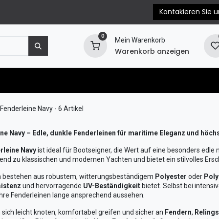
Kontakieren Sie u
0
Mein Warenkorb
Warenkorb anzeigen
e
Motorersatzteile
Blog
EPC & Propellerb
Fenderleine Navy
- 6 Artikel
ne Navy – Edle, dunkle Fenderleinen für maritime Eleganz und höchs
rleine Navy
ist ideal für Bootseigner, die Wert auf eine besonders edle 
nd zu klassischen und modernen Yachten und bietet ein stilvolles Ersche
n bestehen aus robustem, witterungsbeständigem
Polyester
oder
Poly
sistenz
und hervorragende
UV-Beständigkeit
bietet. Selbst bei intens
hre Fenderleinen lange ansprechend aussehen.
 sich leicht knoten, komfortabel greifen und sicher an
Fendern
,
Relings