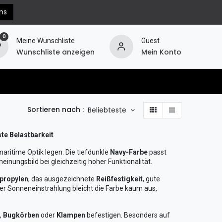
ns
0
Meine Wunschliste
Guest
Wunschliste anzeigen
Mein Konto
erechnung
Hilfe
Widerruf
Sortieren nach :
Beliebteste
te Belastbarkeit
maritime Optik legen. Die tiefdunkle
Navy-Farbe
passt
inungsbild bei gleichzeitig hoher Funktionalität.
propylen
, das ausgezeichnete
Reißfestigkeit
, gute
iver Sonneneinstrahlung bleicht die Farbe kaum aus,
,
Bugkörben
oder
Klampen
befestigen. Besonders auf