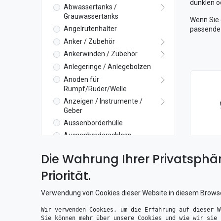
dunklen o
Abwassertanks /
Grauwassertanks
Wenn Sie e
Angelrutenhalter
passende
Anker / Zubehör
Ankerwinden / Zubehör
Anlegeringe / Anlegebolzen
Anoden für
Rumpf/Ruder/Welle
Anzeigen / Instrumente /
Geber
Aussenborderhülle
Aussenborderschloss
Aussenlager
Die Wahrung Ihrer Privatsphär
In
Axialdichtung
5,40
€
Priorität.
Badeleitern /
Badeplattformen
Verwendung von Cookies dieser Website in diesem Brows
Ballastpumpen
Becherhalter / Glashalter
Wir verwenden Cookies, um die Erfahrung auf dieser W
Sie können mehr über unsere Cookies und wie wir sie 
Belüftungssätze