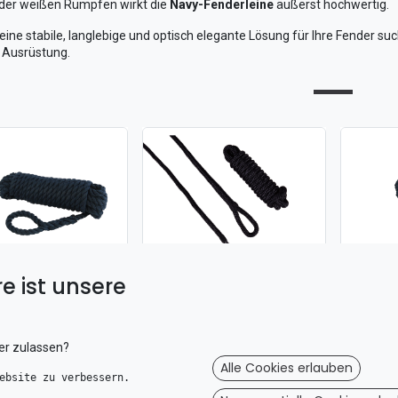
der weißen Rümpfen wirkt die
Navy-Fenderleine
äußerst hochwertig.
ine stabile, langlebige und optisch elegante Lösung für Ihre Fender suc
 Ausrüstung.
Talamex Fenderleine Ø 10 mm 2.5m navy 2er Pack
Talamex Fenderleine Ø 8 mm 2.5m navy 2er Pack geflochten
e ist unsere
 den Warenkorb
In den Warenkorb
In
8,49
€
4,69
€
er zulassen?
Alle Cookies erlauben
ebsite zu verbessern. 