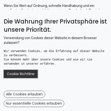
Wenn Sie Wert auf Ordnung, schnelle Handhabung und ein
gepflegtes Erscheinungsbild legen, ist ein
Fenderkorb Boot
die
perfekte Ergänzung für Ihre Ausrüstung.
Die Wahrung Ihrer Privatsphäre ist
unsere Priorität.
Verwendung von Cookies dieser Website in diesem Browser
zulassen?
Wir verwenden Cookies, um die Erfahrung auf dieser Website 
zu verbessern. 
Sie können mehr über unsere Cookies und wie wir sie 
verwenden in unserer erfahren.
Cookie Richtline
Nawa Fenderkorb Innenmaß Ø 305 mm
Nawa Fenderkorb Innenmaß Ø 250 mm
48,04
€
41,97
€
Alle Cookies erlauben
Nur essentielle Cookies erlauben