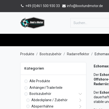
+49 (0)461 500 930 33
info@bootundmotor.de
Home
Shop
Forum
Katalog
Produkte
Bootszubehör
Radarreflektor
Echomax
Echomax 
Kategorien
Der
Echo
Offshore
Alle Produkte
Radarrüc
Anhänger/Trailerteile
Der
Echo
Bootszubehör
dauerhaft
Abdeckplane / Zubehör
stabile u
Absperrhähne