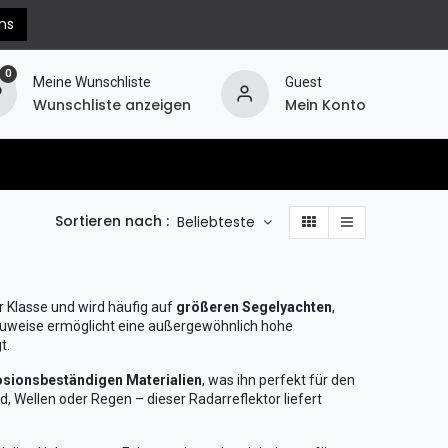
ns
0
Meine Wunschliste
Guest
Wunschliste anzeigen
Mein Konto
erechnung
Hilfe
Widerruf
Sortieren nach :
Beliebteste
r Klasse und wird häufig auf
größeren Segelyachten
,
 Bauweise ermöglicht eine außergewöhnlich hohe
t.
osionsbeständigen Materialien
, was ihn perfekt für den
 Wellen oder Regen – dieser Radarreflektor liefert