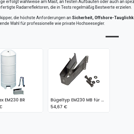
ge erfolgt wahlweise am Mast, an festen Aufbauten oder auch an spezi
fertigte Radarreflektoren, die in Tests regelmäßig Bestwerte erzielen.
 Skipper, die höchste Anforderungen an
Sicherheit, Offshore-Tauglichk
ende Wahl für professionelle wie private Hochseesegler.
x EM230 BR
Bügeltyp EM230 MB für Mastmontage EM230
 den Warenkorb
In den Warenkorb
€
54,67
€