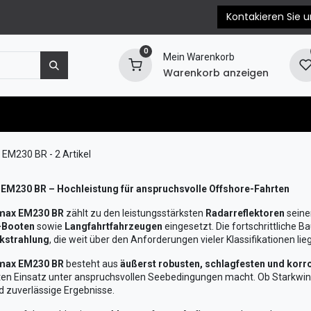
Kontakieren Sie u
0
Mein Warenkorb
Warenkorb anzeigen
e
Motorersatzteile
Blog
EPC & Propellerb
 EM230 BR
- 2 Artikel
EM230 BR – Hochleistung für anspruchsvolle Offshore-Fahrten
max EM230 BR
zählt zu den leistungsstärksten
Radarreflektoren
seine
-Booten
sowie
Langfahrtfahrzeugen
eingesetzt. Die fortschrittliche
kstrahlung
, die weit über den Anforderungen vieler Klassifikationen lieg
max EM230 BR
besteht aus
äußerst robusten, schlagfesten und korr
en Einsatz unter anspruchsvollen Seebedingungen macht. Ob Starkwind,
nd zuverlässige Ergebnisse.