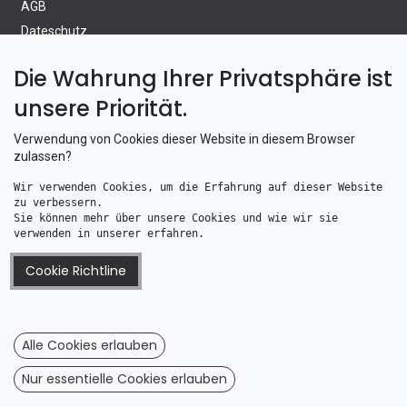
AGB
Dateschutz
Wiederrufsrecht
Die Wahrung Ihrer Privatsphäre ist
Wiederrufsformular
unsere Priorität.
Information
Verwendung von Cookies dieser Website in diesem Browser
zulassen?
Altölentsorgung
Wir verwenden Cookies, um die Erfahrung auf dieser Website 
Batterieverordnung
zu verbessern. 
Telefonzeiten
Sie können mehr über unsere Cookies und wie wir sie 
verwenden in unserer erfahren.
Wie bestellen Sie bei uns
Versand & Zahlung
Cookie Richtline
WEEE Registrierung
Alle Cookies erlauben
Boot & Motor UG
Nur essentielle Cookies erlauben
Nikolaus-Matthiesen-Strasse 19