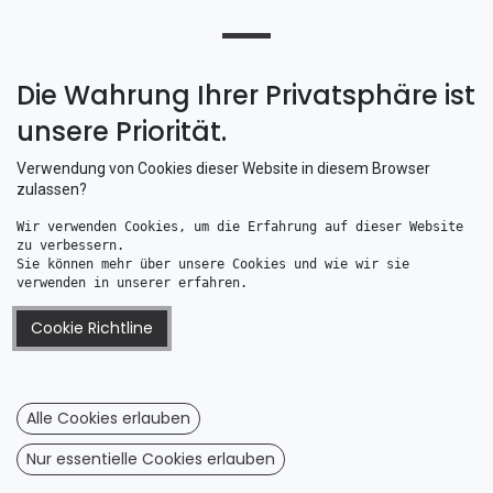
Die Wahrung Ihrer Privatsphäre ist
unsere Priorität.
Verwendung von Cookies dieser Website in diesem Browser
zulassen?
Wir verwenden Cookies, um die Erfahrung auf dieser Website 
zu verbessern. 
Dempflex-Flach Dämmmatten 140 x 100 x 3 cm Selbstklebend
Dempflex-Flach Dämmmatten 140 x 100 x 3 cm
Sie können mehr über unsere Cookies und wie wir sie 
164,74
€
126,26
€
verwenden in unserer erfahren.
Cookie Richtline
Alle Cookies erlauben
Nur essentielle Cookies erlauben