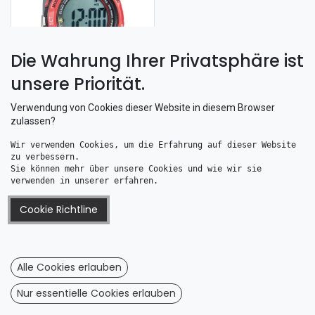
Die Wahrung Ihrer Privatsphäre ist
unsere Priorität.
Clear Start 50 Segeluhr rot-grau
93,46
€
Verwendung von Cookies dieser Website in diesem Browser
zulassen?
Wir verwenden Cookies, um die Erfahrung auf dieser Website 
zu verbessern. 
Sie können mehr über unsere Cookies und wie wir sie 
Information
verwenden in unserer erfahren.
Impressum
Cookie Richtline
AGB
Dateschutz
Wiederrufsrecht
Alle Cookies erlauben
Wiederrufsformular
Nur essentielle Cookies erlauben