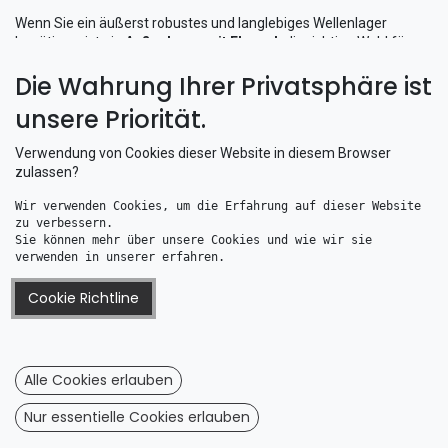
Wenn Sie ein äußerst robustes und langlebiges Wellenlager
benötigen, ist ein
Außenlager mit Flansch
die richtige Wahl für
höchste Stabilität.
Die Wahrung Ihrer Privatsphäre ist
unsere Priorität.
Verwendung von Cookies dieser Website in diesem Browser
zulassen?
Wir verwenden Cookies, um die Erfahrung auf dieser Website 
zu verbessern. 
Sie können mehr über unsere Cookies und wie wir sie 
verwenden in unserer erfahren.
Cookie Richtline
Außenlager mit Flansch ø Welle 60
Außenlager mit Flansch ø Welle 50
983,25
€
678,69
€
Alle Cookies erlauben
Nur essentielle Cookies erlauben