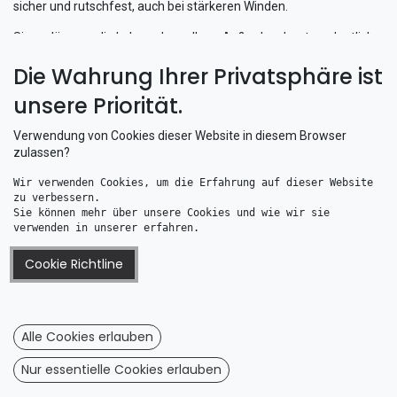
sicher und rutschfest, auch bei stärkeren Winden.
Sie verlängern die Lebensdauer Ihres Außenbordmotors deutlich
und sorgen dafür, dass Ihr Motor technisch und optisch geschützt
Die Wahrung Ihrer Privatsphäre ist
bleibt. Wenn Sie Wert auf Pflege, Langlebigkeit und optimalen
Schutz legen, ist eine
Aussenborderhülle
die beste Wahl für Ihr
unsere Priorität.
Boot.
Verwendung von Cookies dieser Website in diesem Browser
zulassen?
Wir verwenden Cookies, um die Erfahrung auf dieser Website 
zu verbessern. 
Sie können mehr über unsere Cookies und wie wir sie 
verwenden in unserer erfahren.
Cookie Richtline
Motor-Schutzhülle L (70-150PS)
Motor-Vollschutzhülle L (70-150PS)
Alle Cookies erlauben
14,22
€
25,22
€
Nur essentielle Cookies erlauben