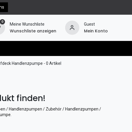
ns
0
Meine Wunschliste
Guest
Wunschliste anzeigen
Mein Konto
erechnung
Hilfe
Widerruf
fdeck Handlenzpumpe
- 0 Artikel
ukt finden!
en / Handlenzpumpen / Zubehör / Handlenzpumpen /
pumpe
.