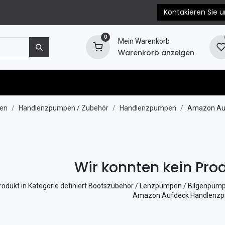
Kontakieren Sie u
0
Mein Warenkorb
Warenkorb anzeigen
e
Motorersatzteile
Blog
EPC & Propellerb
en
Handlenzpumpen / Zubehör
Handlenzpumpen
Amazon Au
Wir konnten kein Prod
rodukt in Kategorie definiert
Bootszubehör / Lenzpumpen / Bilgenpump
Amazon Aufdeck Handlenz