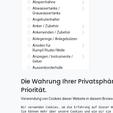
Absperrhähne
Abwassertanks /
Grauwassertanks
Angelrutenhalter
Anker / Zubehör
Ankerwinden / Zubehör
Anlegeringe / Anlegebolzen
Anoden für
Rumpf/Ruder/Welle
Anzeigen / Instrumente /
Geber
Aussenborderhülle
Aussenborderschloss
Die Wahrung Ihrer Privatsphär
Aussenlager
Axialdichtung
Priorität.
Badeleitern /
Badeplattformen
Verwendung von Cookies dieser Website in diesem Brows
Ballastpumpen
Wir verwenden Cookies, um die Erfahrung auf dieser W
Becherhalter / Glashalter
Sie können mehr über unsere Cookies und wie wir sie 