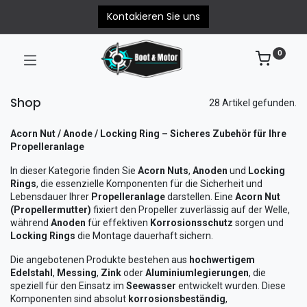
Kontakieren Sie uns
0
Shop
28 Artikel gefunden.
Acorn Nut / Anode / Locking Ring – Sicheres Zubehör für Ihre
Propelleranlage
In dieser Kategorie finden Sie
Acorn Nuts
,
Anoden
und
Locking
Rings
, die essenzielle Komponenten für die Sicherheit und
Lebensdauer Ihrer
Propelleranlage
darstellen. Eine
Acorn Nut
(Propellermutter)
fixiert den Propeller zuverlässig auf der Welle,
während
Anoden
für effektiven
Korrosionsschutz
sorgen und
Locking Rings
die Montage dauerhaft sichern.
Die angebotenen Produkte bestehen aus
hochwertigem
Edelstahl
,
Messing
,
Zink
oder
Aluminiumlegierungen
, die
speziell für den Einsatz im
Seewasser
entwickelt wurden. Diese
Komponenten sind absolut
korrosionsbeständig
,