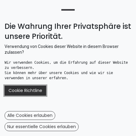
Die Wahrung Ihrer Privatsphäre ist
unsere Priorität.
Verwendung von Cookies dieser Website in diesem Browser
zulassen?
Wir verwenden Cookies, um die Erfahrung auf dieser Website 
zu verbessern. 
Talamex 8 x 10 m Gewebeplane / Abdeckplane mit Ösen 150g/m² weiß
Talamex 6 x 8 m Gewebeplane / Abdeckplane mit Ösen 150g/m² weiß
Sie können mehr über unsere Cookies und wie wir sie 
102,99
€
61,65
€
verwenden in unserer erfahren.
Cookie Richtline
Alle Cookies erlauben
Nur essentielle Cookies erlauben