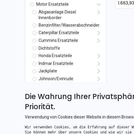
1.663,9
Motor Ersatzteile
Abgasanlage Diesel
Innenborder
Benzinfilter/Wasserabschneider
Caterpillar Ersatzteile
Cummins Ersatzteile
Dichtstoffe
Honda Ersatzteile
Indmar Ersatzteile
Jackplate
Johnson/Evinrude
MerCruiser Ersatzteile
Die Wahrung Ihrer Privatsphär
Antrieb
Antrieb Dichtsatz
Priorität.
Oberwasserteil
Alpha One
Verwendung von Cookies dieser Website in diesem Brows
Alpha One Gen II.
Wir verwenden Cookies, um die Erfahrung auf dieser W
Bravo One
Sie können mehr über unsere Cookies und wie wir sie 