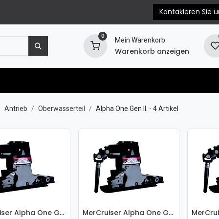
Kontakieren Sie u
0
Mein Warenkorb
Warenkorb anzeigen
e
Motorersatzteile
Blog
EPC & Propellerb
Antrieb
Oberwasserteil
Alpha One Gen II.
- 4 Artikel
MerCruiser Alpha One Gen.II Oberwasserteil 1.94:1 - 861063A6
MerCruiser Alpha One Gen.II Oberwasserteil 1.81:1 - 861063A8
 den Warenkorb
In den Warenkorb
In