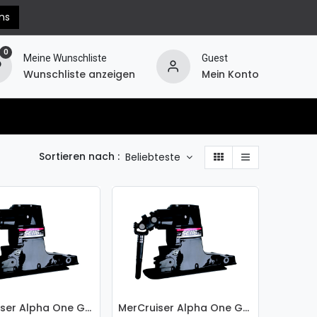
ns
0
Meine Wunschliste
Guest
Wunschliste anzeigen
Mein Konto
erechnung
Hilfe
Widerruf
Sortieren nach :
Beliebteste
MerCruiser Alpha One Gen.II Oberwasserteil 1.62:1 - 861063A10
MerCruiser Alpha One Gen.II Oberwasserteil 1.47:1 - 861063A12
 den Warenkorb
In den Warenkorb