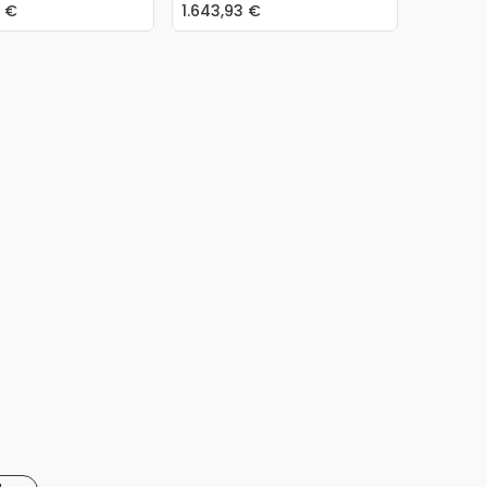
9
€
1.643,93
€