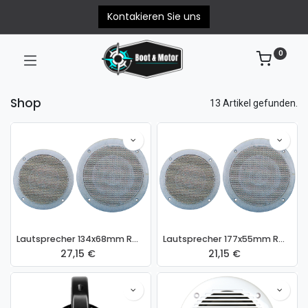
Kontakieren Sie uns
0
Shop
13 Artikel gefunden.
Lautsprecher 134x68mm RMS 40-80W
Lautsprecher 177x55mm RMS 35-70W
27,15
€
21,15
€