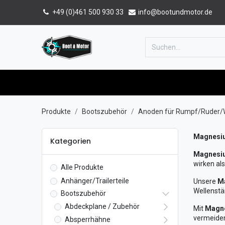
+49 (0)461 500 930 33
info@bootundmotor.de
Home
Shop
Forum
Katalog
Produkte
Bootszubehör
Anoden für Rumpf/Ruder/
Magnesiu
Kategorien
Magnesi
wirken al
Alle Produkte
Anhänger/Trailerteile
Unsere
M
Wellenstä
Bootszubehör
Abdeckplane / Zubehör
Mit
Magne
vermeiden
Absperrhähne