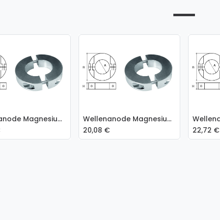
Wellenanode Magnesium Ringförmig Ø 40 mm
Wellenanode Magnesium Ringförmig Ø 25 mm
In den Warenkorb
In
€
20,08
€
22,72
€