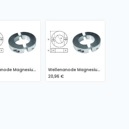
Wellenanode Magnesium Ringförmig Ø 35 mm
Wellenanode Magnesium Ringförmig Ø 30 mm
 den Warenkorb
In den Warenkorb
20,96
€