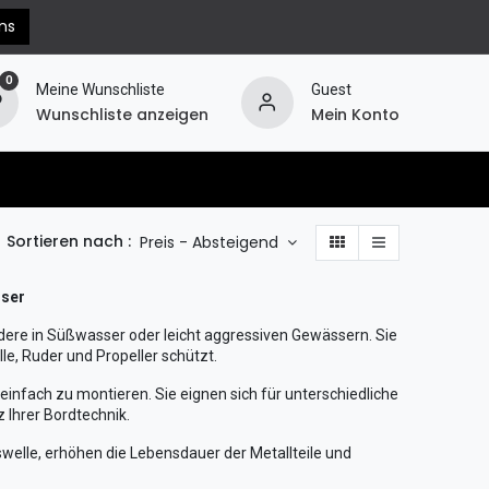
ns
0
Meine Wunschliste
Guest
Wunschliste anzeigen
Mein Konto
erechnung
Hilfe
Widerruf
Sortieren nach :
Preis - Absteigend
sser
ere in Süßwasser oder leicht aggressiven Gewässern. Sie
e, Ruder und Propeller schützt.
einfach zu montieren. Sie eignen sich für unterschiedliche
 Ihrer Bordtechnik.
bswelle, erhöhen die Lebensdauer der Metallteile und