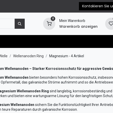
Kontakieren Sie u
0
Mein Warenkorb
Warenkorb anzeigen
e
Motorersatzteile
Blog
EPC & Propellerb
Welle
Wellenanoden Ring
Magnesium
- 4 Artikel
m Wellenanoden – Starker Korrosionsschutz für aggressive Gewä
um Wellenanoden
bieten besonders hohen Korrosionsschutz, insbesond
s Opfermetall, das galvanische Ströme aufnimmt und so die Antriebswell
agnesium Wellenanoden Ring
sind langlebig, korrosionsbeständig und 
rken und bieten eine wartungsarme Lösung für den langfristigen Schutz
sium Wellenanoden
sichern Sie die Funktionstüchtigkeit Ihrer Antrie
 teure Reparaturen durch galvanische Korrosion.