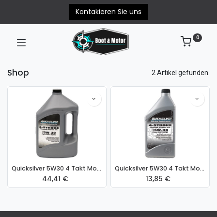
Kontakieren Sie uns
0
Shop
2 Artikel gefunden.
Quicksilver 5W30 4 Takt Motorenöl vollsynthetisches 4 Liter 8M0180931
Quicksilver 5W30 4 Takt Motorenöl vollsynthetisches 1 Liter 8M0180930
44,41
€
13,85
€