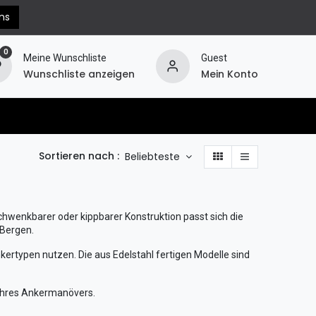
ns
0
Meine Wunschliste
Guest
Wunschliste anzeigen
Mein Konto
erechnung
Hilfe
Widerruf
Sortieren nach :
Beliebteste
chwenkbarer oder kippbarer Konstruktion passt sich die
 Bergen.
nkertypen nutzen. Die aus Edelstahl fertigen Modelle sind
 Ihres Ankermanövers.