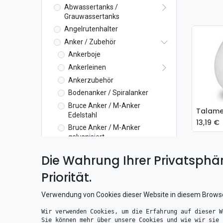
Abwassertanks /
Grauwassertanks
Angelrutenhalter
Anker / Zubehör
Ankerboje
Ankerleinen
Ankerzubehör
Bodenanker / Spiralanker
Bruce Anker / M-Anker
In
Edelstahl
13,19
€
Bruce Anker / M-Anker
galvanisiert
Bugrollen / Ankerrollen
Die Wahrung Ihrer Privatsphär
Bug / Ankerrolle
Priorität.
Bug / Ankerrolle beweglich
Lewmar Bug / Ankerrolle
Verwendung von Cookies dieser Website in diesem Brows
CQR Anker galvanisiert
Wir verwenden Cookies, um die Erfahrung auf dieser W
DC Anker
Sie können mehr über unsere Cookies und wie wir sie 