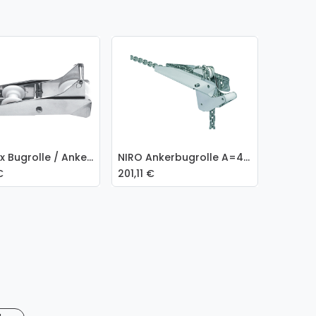
Talamex Bugrolle / Ankerrolle beweglich 333 x 92 mm
NIRO Ankerbugrolle A=400mm B=80mm C=80mm ( kippbar bis 15 0kg )
 den Warenkorb
€
201,11
€