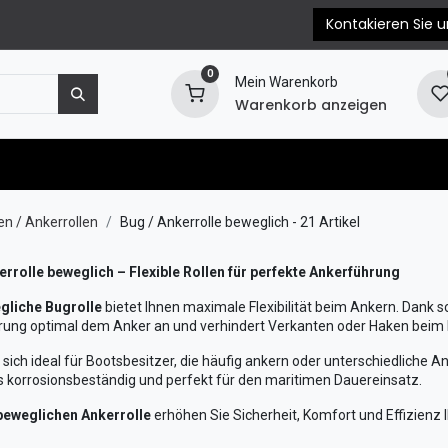
Kontakieren Sie u
0
Mein Warenkorb
Warenkorb anzeigen
e
Motorersatzteile
Blog
EPC & Propellerb
en / Ankerrollen
Bug / Ankerrolle beweglich
- 21 Artikel
errolle beweglich – Flexible Rollen für perfekte Ankerführung
gliche Bugrolle
bietet Ihnen maximale Flexibilität beim Ankern. Dank s
rung optimal dem Anker an und verhindert Verkanten oder Haken beim
 sich ideal für Bootsbesitzer, die häufig ankern oder unterschiedliche A
 korrosionsbeständig und perfekt für den maritimen Dauereinsatz.
beweglichen Ankerrolle
erhöhen Sie Sicherheit, Komfort und Effizienz