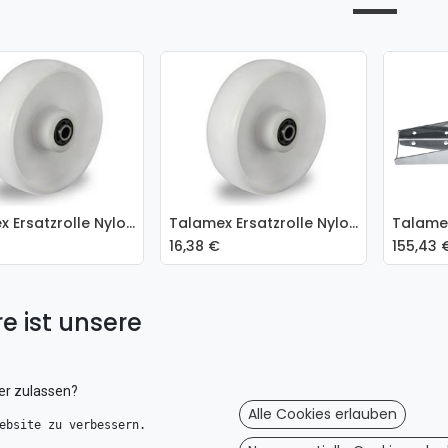
Talamex Ersatzrolle Nylon klein für bewegliche Bugrolle 60 x 49mm
Talamex Ersatzrolle Nylon groß für bewegliche Bugrolle 85 x 49mm
 den Warenkorb
In
16,38
€
155,43
e ist unsere
er zulassen?
Alle Cookies erlauben
ebsite zu verbessern. 